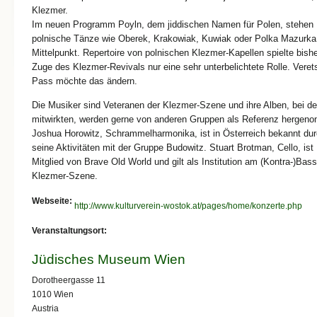
Klezmer.
Im neuen Programm Poyln, dem jiddischen Namen für Polen, stehen
polnische Tänze wie Oberek, Krakowiak, Kuwiak oder Polka Mazurka
Mittelpunkt. Repertoire von polnischen Klezmer-Kapellen spielte bish
Zuge des Klezmer-Revivals nur eine sehr unterbelichtete Rolle. Veret
Pass möchte das ändern.
Die Musiker sind Veteranen der Klezmer-Szene und ihre Alben, bei de
mitwirkten, werden gerne von anderen Gruppen als Referenz hergen
Joshua Horowitz, Schrammelharmonika, ist in Österreich bekannt du
seine Aktivitäten mit der Gruppe Budowitz. Stuart Brotman, Cello, ist
Mitglied von Brave Old World und gilt als Institution am (Kontra-)Bass
Klezmer-Szene.
Webseite:
http://www.kulturverein-wostok.at/pages/home/konzerte.php
Veranstaltungsort:
Jüdisches Museum Wien
Dorotheergasse 11
1010
Wien
Austria