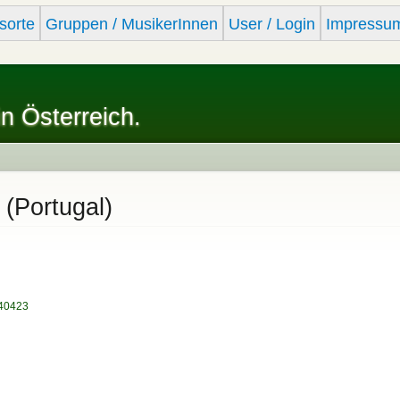
Skip to
sorte
Gruppen / MusikerInnen
User / Login
Impressu
main
content
in Österreich.
(Portugal)
/40423