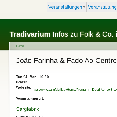
Veranstaltungen
Veranstaltung
Tradivarium
Infos zu Folk & Co. 
Home
You are here
João Farinha & Fado Ao Centro 
Tue 24. Mar - 19:30
Konzert
Webseite:
https://www.sargfabrik.at/Home/Programm-Detail/concert-id
Veranstaltungsort:
Sargfabrik
Goldschlagstr. 169