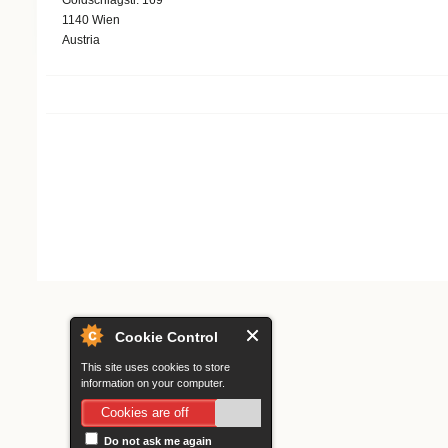
1140
Wien
Austria
Search form
Cookie Control
This site uses cookies to store
information on your computer.
Cookies are off
Do not ask me again