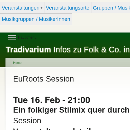
Sk
Veranstaltungen
Veranstaltungsorte
Gruppen / Musi
ma
co
Musikgruppen / MusikerInnen
Hauptmenü
Tradivarium
Infos zu Folk & Co. in
Home
You are here
EuRoots Session
Tue 16. Feb - 21:00
Ein folkiger Stilmix quer durc
Session