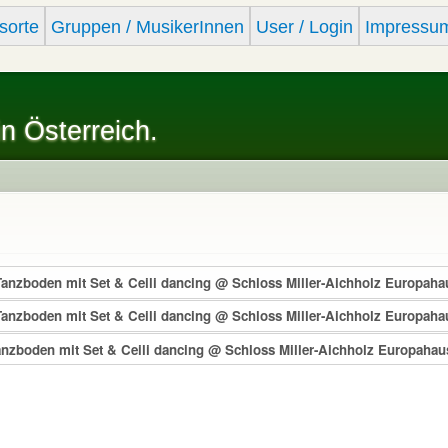
Skip to
sorte
Gruppen / MusikerInnen
User / Login
Impressu
main
content
in Österreich.
 Tanzboden mit Set & Ceili dancing @ Schloss Miller-Aichholz Europaha
 Tanzboden mit Set & Ceili dancing @ Schloss Miller-Aichholz Europaha
Tanzboden mit Set & Ceili dancing @ Schloss Miller-Aichholz Europahau