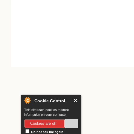
Search form
Cookie Control
This site uses cookies to store
information on your computer.
Cookies are off
Do not ask me again