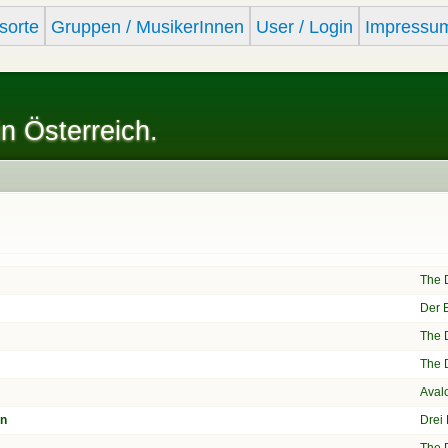
Skip to
sorte
Gruppen / MusikerInnen
User / Login
Impressu
main
content
in Österreich.
The 
Der B
The 
The 
Aval
en
Drei