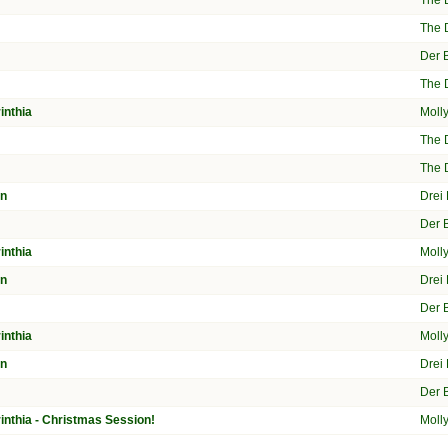
The 
The 
Der B
The 
inthia
Moll
The 
The 
en
Drei
Der B
inthia
Moll
en
Drei
Der B
inthia
Moll
en
Drei
Der B
inthia - Christmas Session!
Moll