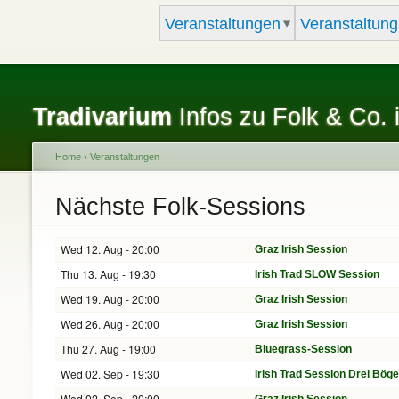
Veranstaltungen
Veranstaltung
Tradivarium
Infos zu Folk & Co. 
Home
›
Veranstaltungen
You are here
Nächste Folk-Sessions
Wed 12. Aug - 20:00
Graz Irish Session
Thu 13. Aug - 19:30
Irish Trad SLOW Session
Wed 19. Aug - 20:00
Graz Irish Session
Wed 26. Aug - 20:00
Graz Irish Session
Thu 27. Aug - 19:00
Bluegrass-Session
Wed 02. Sep - 19:30
Irish Trad Session Drei Bög
Wed 02. Sep - 20:00