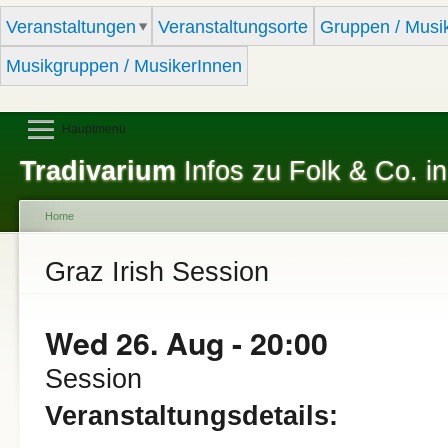
Sk
Veranstaltungen
Veranstaltungsorte
Gruppen / Musi
ma
co
Musikgruppen / MusikerInnen
Hauptmenü
Tradivarium
Infos zu Folk & Co. in
Home
You are here
Graz Irish Session
Wed 26. Aug - 20:00
Session
Veranstaltungsdetails: