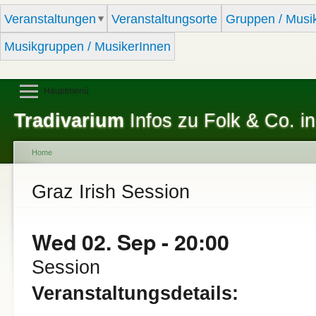
Sk
Veranstaltungen
Veranstaltungsorte
Gruppen / Musi
ma
co
Musikgruppen / MusikerInnen
Hauptmenü
Tradivarium
Infos zu Folk & Co. in
Home
You are here
Graz Irish Session
Wed 02. Sep - 20:00
Session
Veranstaltungsdetails: