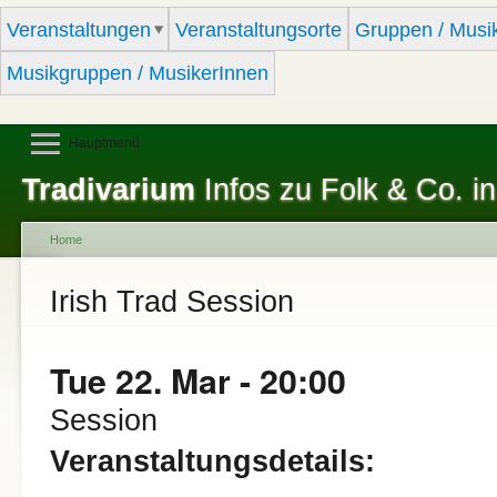
Sk
Veranstaltungen
Veranstaltungsorte
Gruppen / Musi
ma
co
Musikgruppen / MusikerInnen
Hauptmenü
Tradivarium
Infos zu Folk & Co. in
Home
You are here
Irish Trad Session
Tue 22. Mar - 20:00
Session
Veranstaltungsdetails: