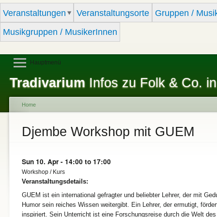
Sk
Veranstaltungen
Veranstaltungsorte
Gruppen / Musi
ma
co
Musikgruppen / MusikerInnen
Hauptmenü
Tradivarium
Infos zu Folk & Co. in
Home
You are here
Djembe Workshop mit GUEM
Sun 10. Apr -
14:00
to
17:00
Workshop / Kurs
Veranstaltungsdetails:
GUEM ist ein international gefragter und beliebter Lehrer, der mit Ged
Humor sein reiches Wissen weitergibt. Ein Lehrer, der ermutigt, förder
inspiriert. Sein Unterricht ist eine Forschungsreise durch die Welt des