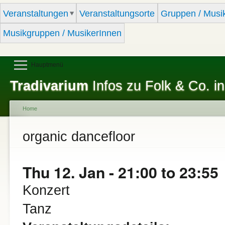
Sk
Veranstaltungen
Veranstaltungsorte
Gruppen / Musi
ma
co
Musikgruppen / MusikerInnen
Hauptmenü
Tradivarium
Infos zu Folk & Co. in
Home
You are here
organic dancefloor
Thu 12. Jan -
21:00
to
23:55
Konzert
Tanz