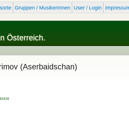
Skip to
sorte
Gruppen / MusikerInnen
User / Login
Impressu
main
content
in Österreich.
imov (Aserbaidschan)
/40426