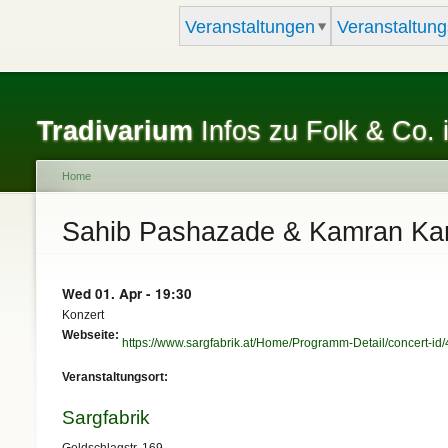
Veranstaltungen
Veranstaltung
Tradivarium
Infos zu Folk & Co. 
Home
You are here
Sahib Pashazade & Kamran Kar
Wed 01. Apr - 19:30
Konzert
Webseite:
https://www.sargfabrik.at/Home/Programm-Detail/concert-id
Veranstaltungsort:
Sargfabrik
Goldschlagstr. 169