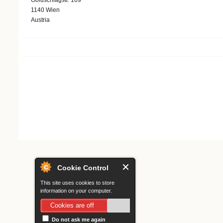
1140
Wien
Austria
Search form
Cookie Control
This site uses cookies to store
information on your computer.
Cookies are off
Do not ask me again