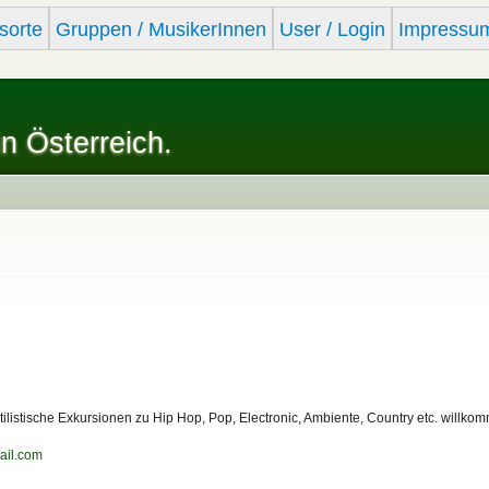
Skip to
sorte
Gruppen / MusikerInnen
User / Login
Impressu
main
content
in Österreich.
listische Exkursionen zu Hip Hop, Pop, Electronic, Ambiente, Country etc. willko
ail.com