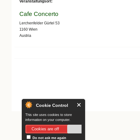
Veranstaltungsort:
Cafe Concerto
Lerchenfelder Gürtel 53
1160
Wien
Austria
Search form
Cookie Control
This site uses cookies to store
information on your computer.
Cookies are off
Do not ask me again