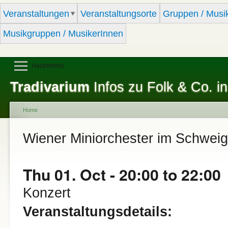
Sk
Veranstaltungen
Veranstaltungsorte
Gruppen / Musi
ma
co
Musikgruppen / MusikerInnen
Hauptmenü
Tradivarium
Infos zu Folk & Co. in
Home
You are here
Wiener Miniorchester im Schweig
Thu 01. Oct -
20:00
to
22:00
Konzert
Veranstaltungsdetails: