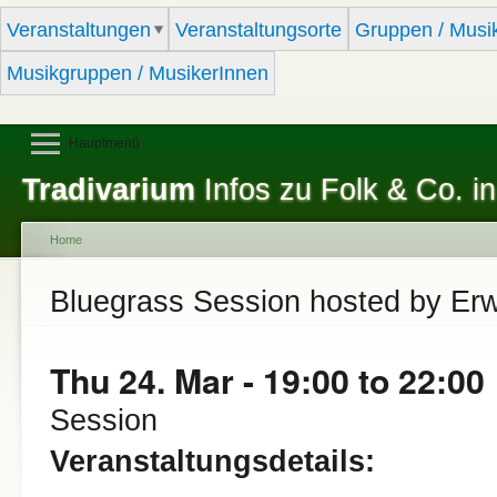
Sk
Veranstaltungen
Veranstaltungsorte
Gruppen / Musi
ma
co
Musikgruppen / MusikerInnen
Hauptmenü
Tradivarium
Infos zu Folk & Co. in
Home
You are here
Bluegrass Session hosted by Er
Thu 24. Mar -
19:00
to
22:00
Session
Veranstaltungsdetails: