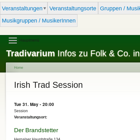
Sk
Veranstaltungen
Veranstaltungsorte
Gruppen / Musi
ma
co
Musikgruppen / MusikerInnen
Hauptmenü
Tradivarium
Infos zu Folk & Co. in
Home
You are here
Irish Trad Session
Tue 31. May - 20:00
Session
Veranstaltungsort:
Der Brandstetter
Hernalser Hauptstraße 134