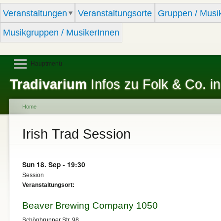
Sk
Veranstaltungen
Veranstaltungsorte
Gruppen / Musi
ma
co
Musikgruppen / MusikerInnen
Hauptmenü
Tradivarium
Infos zu Folk & Co. in
Home
You are here
Irish Trad Session
Sun 18. Sep - 19:30
Session
Veranstaltungsort:
Beaver Brewing Company 1050
Schönbrunner Str. 98