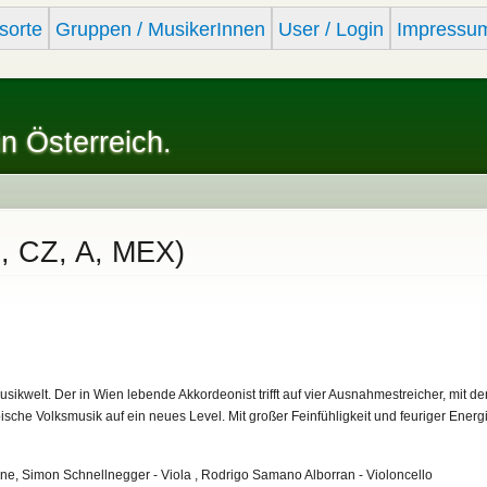
Skip to
sorte
Gruppen / MusikerInnen
User / Login
Impressu
main
content
in Österreich.
R, CZ, A, MEX)
sikwelt. Der in Wien lebende Akkordeonist trifft auf vier Ausnahmestreicher, mit de
sche Volksmusik auf ein neues Level. Mit großer Feinfühligkeit und feuriger Ener
oline, Simon Schnellnegger - Viola , Rodrigo Samano Alborran - Violoncello