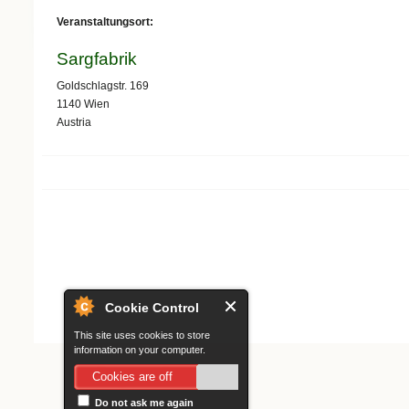
Veranstaltungsort:
Sargfabrik
Goldschlagstr. 169
1140
Wien
Austria
Search form
Cookie Control
This site uses cookies to store
information on your computer.
Cookies are off
Do not ask me again