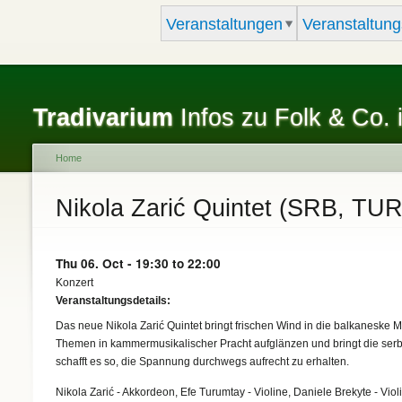
Veranstaltungen
Veranstaltung
Tradivarium
Infos zu Folk & Co. 
Home
You are here
Nikola Zarić Quintet (SRB, TU
Thu 06. Oct -
19:30
to
22:00
Konzert
Veranstaltungsdetails:
Das neue Nikola Zarić Quintet bringt frischen Wind in die balkaneske Mu
Themen in kammermusikalischer Pracht aufglänzen und bringt die serbi
schafft es so, die Spannung durchwegs aufrecht zu erhalten.
Nikola Zarić - Akkordeon, Efe Turumtay - Violine, Daniele Brekyte - Vi