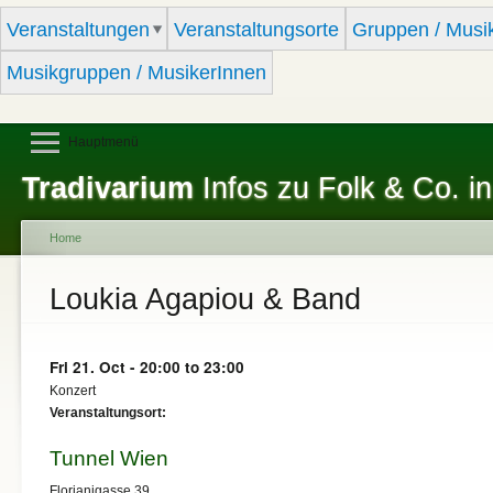
Sk
Veranstaltungen
Veranstaltungsorte
Gruppen / Musi
ma
co
Musikgruppen / MusikerInnen
Hauptmenü
Tradivarium
Infos zu Folk & Co. in
Home
You are here
Loukia Agapiou & Band
Fri 21. Oct -
20:00
to
23:00
Konzert
Veranstaltungsort:
Tunnel Wien
Florianigasse 39