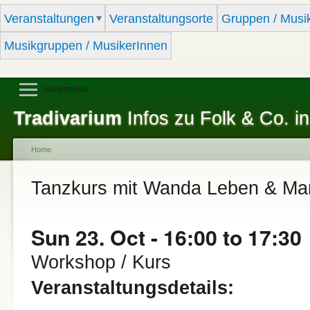
Sk
Veranstaltungen
Veranstaltungsorte
Gruppen / Musi
ma
co
Musikgruppen / MusikerInnen
Hauptmenü
Tradivarium
Infos zu Folk & Co. in
Home
You are here
Tanzkurs mit Wanda Leben & Mar
Sun 23. Oct -
16:00
to
17:30
Workshop / Kurs
Veranstaltungsdetails: