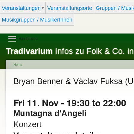
Sk
Veranstaltungen
Veranstaltungsorte
Gruppen / Musi
ma
co
Musikgruppen / MusikerInnen
Hauptmenü
Tradivarium
Infos zu Folk & Co. in
Home
You are here
Bryan Benner & Václav Fuksa (
Fri 11. Nov -
19:30
to
22:00
Muntagna d'Angeli
Konzert