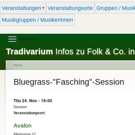
Sk
Veranstaltungen
Veranstaltungsorte
Gruppen / Musi
ma
co
Musikgruppen / MusikerInnen
Hauptmenü
Tradivarium
Infos zu Folk & Co. in
Home
You are here
Bluegrass-"Fasching"-Session
Thu 24. Nov - 19:00
Session
Veranstaltungsort:
Avalon
Pfeilgasse 27