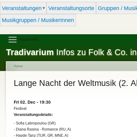
Sk
Veranstaltungen
Veranstaltungsorte
Gruppen / Musi
ma
co
Musikgruppen / MusikerInnen
Hauptmenü
Tradivarium
Infos zu Folk & Co. in
Home
You are here
Lange Nacht der Weltmusik (2. 
Fri 02. Dec - 19:30
Festival
Veranstaltungsdetails:
- Sofia Labropoulou (GR)
- Diana Rasina - Romance (RU, A)
- Hayde Tanz (TUR, GR, MNE, A)