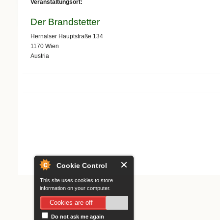
Veranstaltungsort:
Der Brandstetter
Hernalser Hauptstraße 134
1170
Wien
Austria
Search form
Cookie Control
This site uses cookies to store
information on your computer.
Cookies are off
Do not ask me again