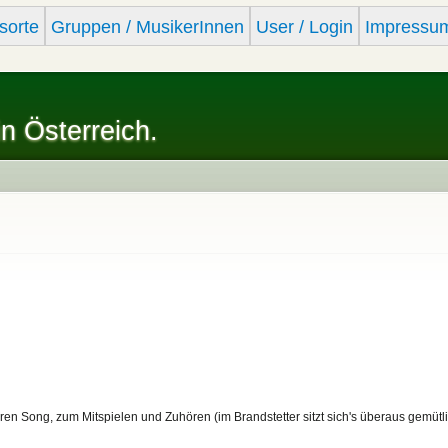
Skip to
sorte
Gruppen / MusikerInnen
User / Login
Impressu
main
content
in Österreich.
en Song, zum Mitspielen und Zuhören (im Brandstetter sitzt sich's überaus gemüt