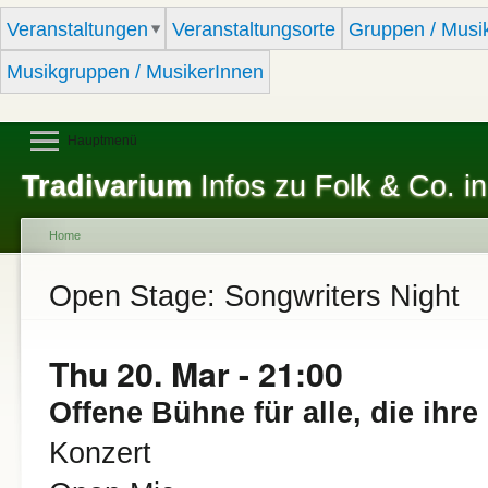
Sk
Veranstaltungen
Veranstaltungsorte
Gruppen / Musi
ma
co
Musikgruppen / MusikerInnen
Hauptmenü
Tradivarium
Infos zu Folk & Co. in
Home
You are here
Open Stage: Songwriters Night
Thu 20. Mar - 21:00
Offene Bühne für alle, die ihr
Konzert