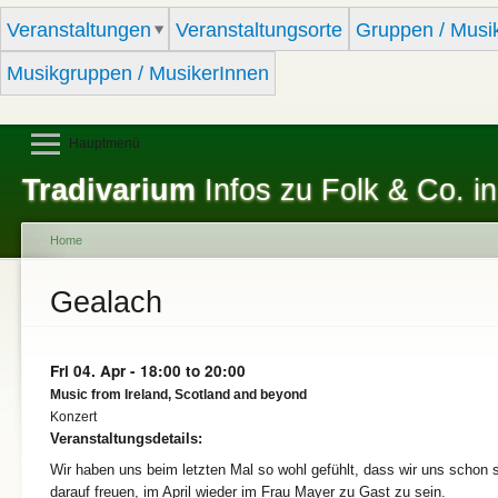
Sk
Veranstaltungen
Veranstaltungsorte
Gruppen / Musi
ma
co
Musikgruppen / MusikerInnen
Hauptmenü
Tradivarium
Infos zu Folk & Co. in
Home
You are here
Gealach
Fri 04. Apr -
18:00
to
20:00
Music from Ireland, Scotland and beyond
Konzert
Veranstaltungsdetails:
Wir haben uns beim letzten Mal so wohl gefühlt, dass wir uns schon 
darauf freuen, im April wieder im Frau Mayer zu Gast zu sein.