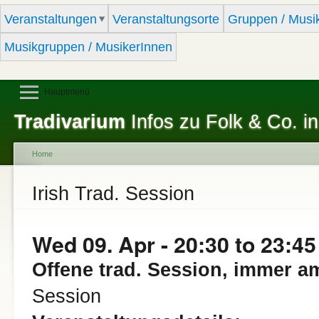
Sk
Veranstaltungen
Veranstaltungsorte
Gruppen / Musi
ma
co
Musikgruppen / MusikerInnen
Hauptmenü
Tradivarium
Infos zu Folk & Co. in
Home
You are here
Irish Trad. Session
Wed 09. Apr -
20:30
to
23:45
Offene trad. Session, immer a
Session