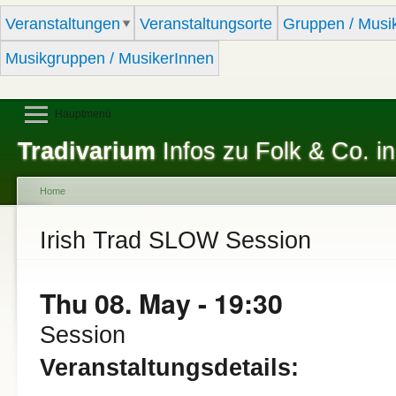
Sk
Veranstaltungen
Veranstaltungsorte
Gruppen / Musi
ma
co
Musikgruppen / MusikerInnen
Hauptmenü
Tradivarium
Infos zu Folk & Co. in
Home
You are here
Irish Trad SLOW Session
Thu 08. May - 19:30
Session
Veranstaltungsdetails: