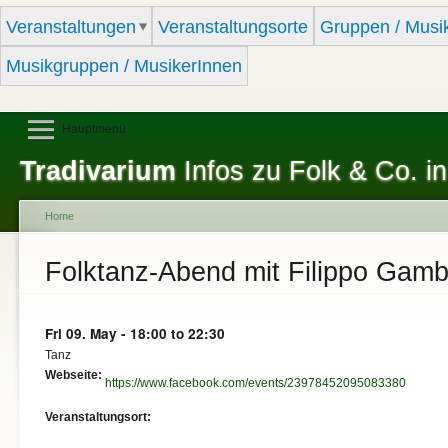
Sk
Veranstaltungen
Veranstaltungsorte
Gruppen / Musi
ma
co
Musikgruppen / MusikerInnen
Hauptmenü
Tradivarium
Infos zu Folk & Co. in
Home
You are here
Folktanz-Abend mit Filippo Gamb
Fri 09. May -
18:00
to
22:30
Tanz
Webseite:
https://www.facebook.com/events/23978452095083380
Veranstaltungsort: