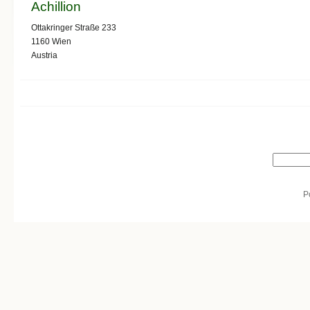
Achillion
Ottakringer Straße 233
1160
Wien
Austria
Search form
Search
P