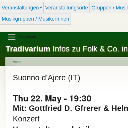
Sk
Veranstaltungen
Veranstaltungsorte
Gruppen / Musi
ma
co
Musikgruppen / MusikerInnen
Hauptmenü
Tradivarium
Infos zu Folk & Co. in
Home
You are here
Suonno d’Ajere (IT)
Thu 22. May - 19:30
Mit: Gottfried D. Gfrerer & Hel
Konzert