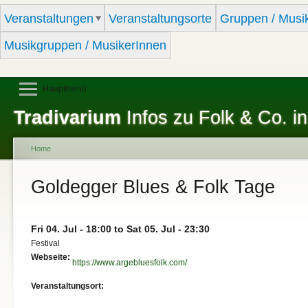
Sk
Veranstaltungen
Veranstaltungsorte
Gruppen / Musi
ma
co
Musikgruppen / MusikerInnen
Hauptmenü
Tradivarium
Infos zu Folk & Co. in
Home
You are here
Goldegger Blues & Folk Tage
Fri 04. Jul - 18:00
to
Sat 05. Jul - 23:30
Festival
Webseite:
https://www.argebluesfolk.com/
Veranstaltungsort: