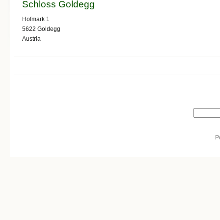
Schloss Goldegg
Hofmark 1
5622
Goldegg
Austria
Search form
Search
P