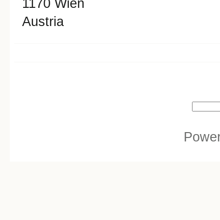
1170
Wien
Austria
Search form
Search
Powe