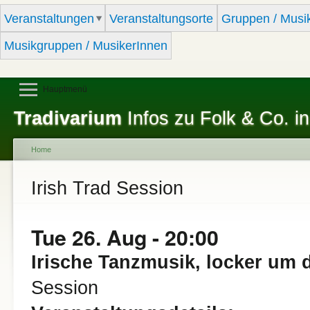
Sk
Veranstaltungen
Veranstaltungsorte
Gruppen / Musi
ma
co
Musikgruppen / MusikerInnen
Hauptmenü
Tradivarium
Infos zu Folk & Co. in
Home
You are here
Irish Trad Session
Tue 26. Aug - 20:00
Irische Tanzmusik, locker um 
Session