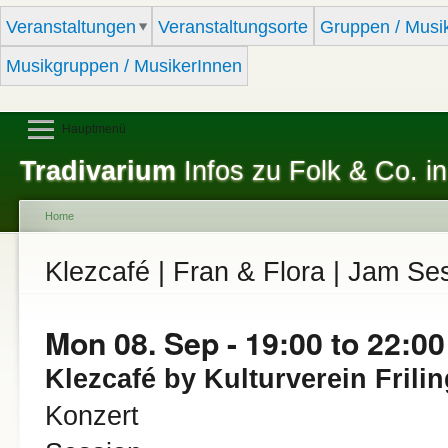
Sk
Veranstaltungen
Veranstaltungsorte
Gruppen / Musi
ma
co
Musikgruppen / MusikerInnen
Hauptmenü
Tradivarium
Infos zu Folk & Co. in
Home
You are here
Klezcafé | Fran & Flora | Jam Se
Mon 08. Sep -
19:00
to
22:00
Klezcafé by Kulturverein Frilin
Konzert