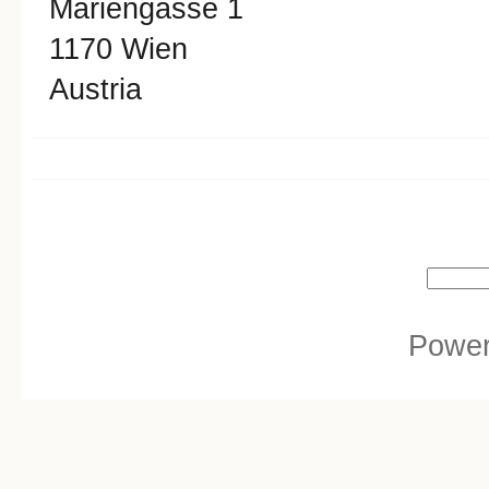
Mariengasse 1
1170
Wien
Austria
Search form
Search
Powe