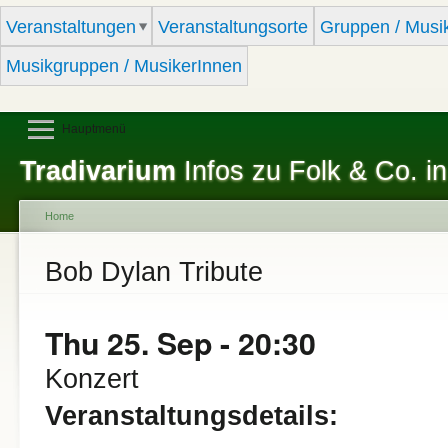
Sk
Veranstaltungen
Veranstaltungsorte
Gruppen / Musi
ma
co
Musikgruppen / MusikerInnen
Hauptmenü
Tradivarium
Infos zu Folk & Co. in
Home
You are here
Bob Dylan Tribute
Thu 25. Sep - 20:30
Konzert
Veranstaltungsdetails: