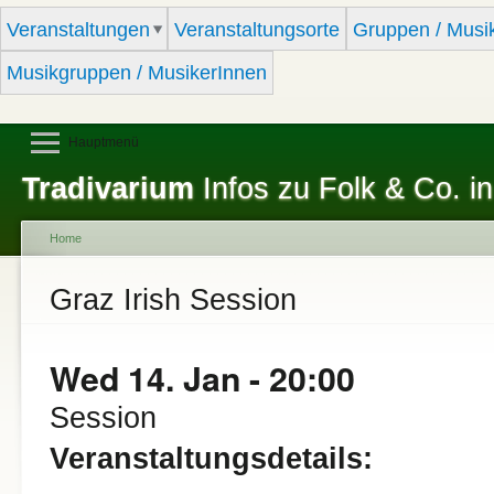
Sk
Veranstaltungen
Veranstaltungsorte
Gruppen / Musi
ma
co
Musikgruppen / MusikerInnen
Hauptmenü
Tradivarium
Infos zu Folk & Co. in
Home
You are here
Graz Irish Session
Wed 14. Jan - 20:00
Session
Veranstaltungsdetails: