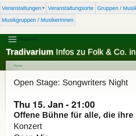
Sk
Veranstaltungen
Veranstaltungsorte
Gruppen / Musi
ma
co
Musikgruppen / MusikerInnen
Hauptmenü
Tradivarium
Infos zu Folk & Co. in
Home
You are here
Open Stage: Songwriters Night
Thu 15. Jan - 21:00
Offene Bühne für alle, die ihr
Konzert