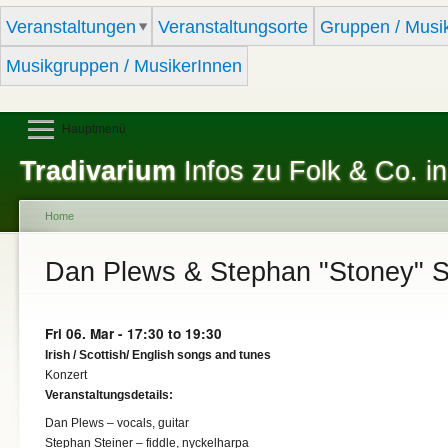
Sk
Veranstaltungen
Veranstaltungsorte
Gruppen / Musi
ma
co
Musikgruppen / MusikerInnen
Hauptmenü
Tradivarium
Infos zu Folk & Co. in
Home
You are here
Dan Plews & Stephan "Stoney" S
Fri 06. Mar -
17:30
to
19:30
Irish / Scottish/ English songs and tunes
Konzert
Veranstaltungsdetails:
Dan Plews – vocals, guitar
Stephan Steiner – fiddle, nyckelharpa