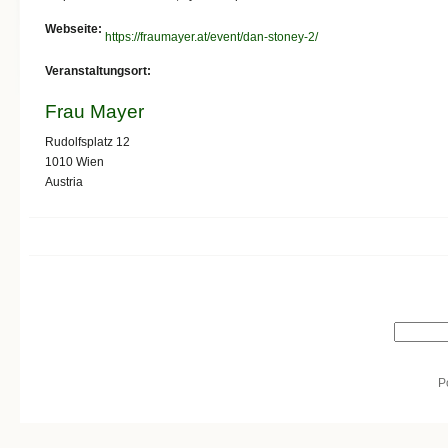
Webseite:
https://fraumayer.at/event/dan-stoney-2/
Veranstaltungsort:
Frau Mayer
Rudolfsplatz 12
1010
Wien
Austria
Search form
Search
P