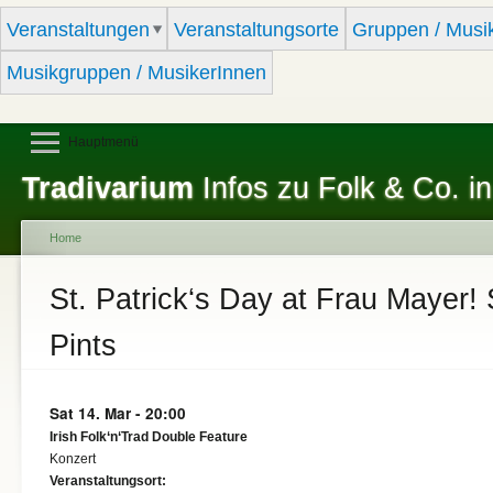
Sk
Veranstaltungen
Veranstaltungsorte
Gruppen / Musi
ma
co
Musikgruppen / MusikerInnen
Hauptmenü
Tradivarium
Infos zu Folk & Co. in
Home
You are here
St. Patrick‘s Day at Frau Mayer!
Pints
Sat 14. Mar - 20:00
Irish Folk‘n‘Trad Double Feature
Konzert
Veranstaltungsort: