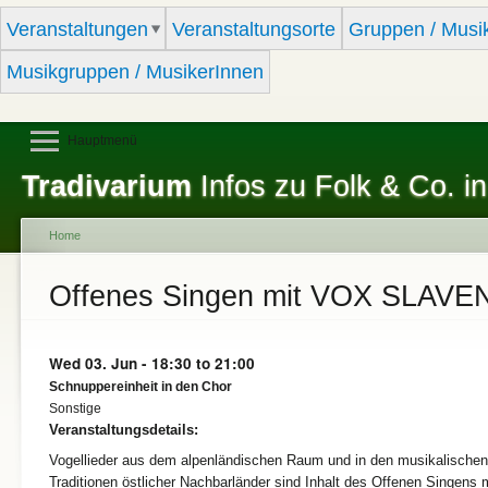
Sk
Veranstaltungen
Veranstaltungsorte
Gruppen / Musi
ma
co
Musikgruppen / MusikerInnen
Hauptmenü
Tradivarium
Infos zu Folk & Co. in
Home
You are here
Offenes Singen mit VOX SLAVE
Wed 03. Jun -
18:30
to
21:00
Schnuppereinheit in den Chor
Sonstige
Veranstaltungsdetails:
Vogellieder aus dem alpenländischen Raum und in den musikalischen
Traditionen östlicher Nachbarländer sind Inhalt des Offenen Singens 