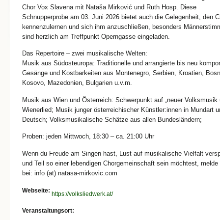
Chor Vox Slavena mit Nataša Mirković und Ruth Hosp. Diese
Schnupperprobe am 03. Juni 2026 bietet auch die Gelegenheit, den C
kennenzulernen und sich ihm anzuschließen, besonders Männerstim
sind herzlich am Treffpunkt Operngasse eingeladen.
Das Repertoire – zwei musikalische Welten:
Musik aus Südosteuropa: Traditionelle und arrangierte bis neu kompon
Gesänge und Kostbarkeiten aus Montenegro, Serbien, Kroatien, Bosn
Kosovo, Mazedonien, Bulgarien u.v.m.
Musik aus Wien und Österreich: Schwerpunkt auf „neuer Volksmusik
Wienerlied; Musik junger österreichischer Künstler:innen in Mundart 
Deutsch; Volksmusikalische Schätze aus allen Bundesländern;
Proben: jeden Mittwoch, 18:30 – ca. 21:00 Uhr
Wenn du Freude am Singen hast, Lust auf musikalische Vielfalt versp
und Teil so einer lebendigen Chorgemeinschaft sein möchtest, melde 
bei: info (at) natasa-mirkovic.com
Webseite:
https://volksliedwerk.at/
Veranstaltungsort: