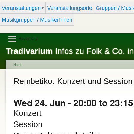
Sk
Veranstaltungen
Veranstaltungsorte
Gruppen / Musi
ma
co
Musikgruppen / MusikerInnen
Hauptmenü
Tradivarium
Infos zu Folk & Co. in
Home
You are here
Rembetiko: Konzert und Session
Wed 24. Jun -
20:00
to
23:15
Konzert
Session