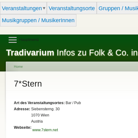
Sk
Veranstaltungen
Veranstaltungsorte
Gruppen / Musi
ma
co
Musikgruppen / MusikerInnen
Hauptmenü
Tradivarium
Infos zu Folk & Co. in
Home
You are here
7*Stern
Art des Veranstaltungsortes:
Bar / Pub
Adresse:
Siebensterng. 30
1070
Wien
Austria
Webseite:
www.7stern.net