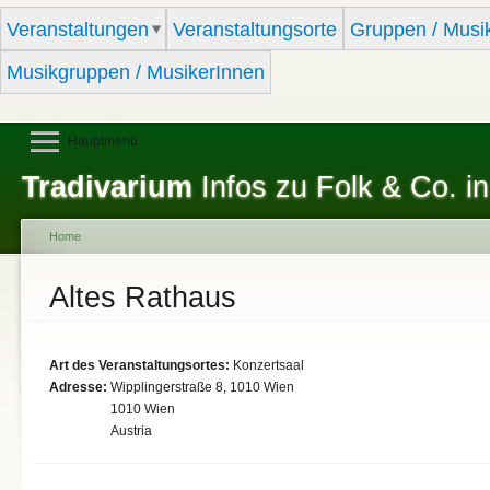
Sk
Veranstaltungen
Veranstaltungsorte
Gruppen / Musi
ma
co
Musikgruppen / MusikerInnen
Hauptmenü
Tradivarium
Infos zu Folk & Co. in
Home
You are here
Altes Rathaus
Art des Veranstaltungsortes:
Konzertsaal
Adresse:
Wipplingerstraße 8, 1010 Wien
1010
Wien
Austria