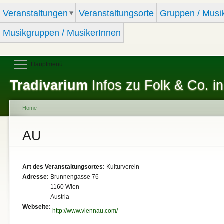
Sk
Veranstaltungen
Veranstaltungsorte
Gruppen / Musi
ma
co
Musikgruppen / MusikerInnen
Hauptmenü
Tradivarium
Infos zu Folk & Co. in
Home
You are here
AU
Art des Veranstaltungsortes:
Kulturverein
Adresse:
Brunnengasse 76
1160
Wien
Austria
Webseite:
http://www.viennau.com/