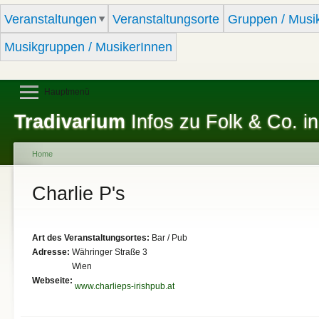
Sk
Veranstaltungen
Veranstaltungsorte
Gruppen / Musi
ma
co
Musikgruppen / MusikerInnen
Hauptmenü
Tradivarium
Infos zu Folk & Co. in
Home
You are here
Charlie P's
Art des Veranstaltungsortes:
Bar / Pub
Adresse:
Währinger Straße 3
Wien
Webseite:
www.charlieps-irishpub.at