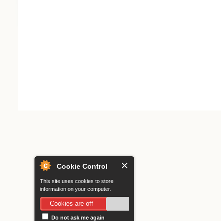
Search form
Cookie Control
This site uses cookies to store
information on your computer.
Cookies are off
Do not ask me again