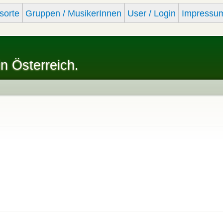
Skip to
sorte
Gruppen / MusikerInnen
User / Login
Impressu
main
content
in Österreich.