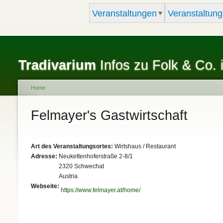
Veranstaltungen
Veranstaltung
Tradivarium
Infos zu Folk & Co. 
Home
You are here
Felmayer's Gastwirtschaft
Art des Veranstaltungsortes:
Wirtshaus / Restaurant
Adresse:
Neukettenhoferstraße 2-8/1
2320
Schwechat
Austria
Webseite:
https://www.felmayer.at/home/