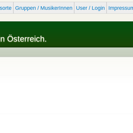
Skip to
sorte
Gruppen / MusikerInnen
User / Login
Impressu
main
content
in Österreich.