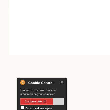
Search form
Cookie Control
This site uses cookies to store
information on your computer.
Cookies are off
Do not ask me again