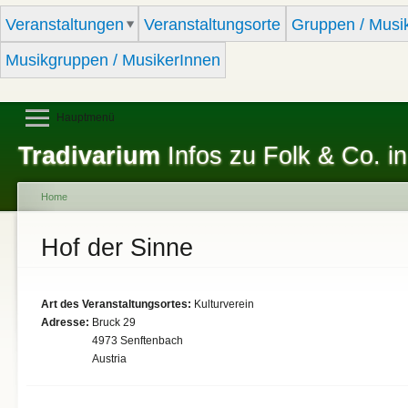
Sk
Veranstaltungen
Veranstaltungsorte
Gruppen / Musi
ma
co
Musikgruppen / MusikerInnen
Hauptmenü
Tradivarium
Infos zu Folk & Co. in
Home
You are here
Hof der Sinne
Art des Veranstaltungsortes:
Kulturverein
Adresse:
Bruck 29
4973
Senftenbach
Austria