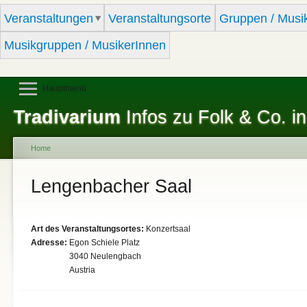
Sk
Veranstaltungen
Veranstaltungsorte
Gruppen / Musi
ma
co
Musikgruppen / MusikerInnen
Hauptmenü
Tradivarium
Infos zu Folk & Co. in
Home
You are here
Lengenbacher Saal
Art des Veranstaltungsortes:
Konzertsaal
Adresse:
Egon Schiele Platz
3040
Neulengbach
Austria