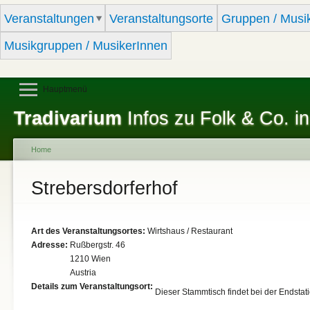
Sk
Veranstaltungen
Veranstaltungsorte
Gruppen / Musi
ma
co
Musikgruppen / MusikerInnen
Hauptmenü
Tradivarium
Infos zu Folk & Co. in
Home
You are here
Strebersdorferhof
Art des Veranstaltungsortes:
Wirtshaus / Restaurant
Adresse:
Rußbergstr. 46
1210
Wien
Austria
Details zum Veranstaltungsort:
Dieser Stammtisch findet bei der Endstatio