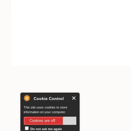
Search form
Cookie Control
This site uses cookies to store
information on your computer.
Cookies are off
Do not ask me again