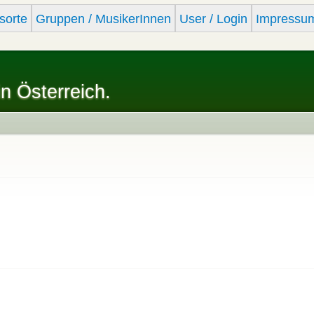
Skip to
sorte
Gruppen / MusikerInnen
User / Login
Impressu
main
content
in Österreich.